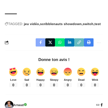
TAGGED:
jeu vidéo
scribblenauts showdown
switch
test
Donne ton avis !
Love
Sad
Happy
Sleepy
Angry
Dead
Wink
0
0
0
0
0
0
0
Arnaud