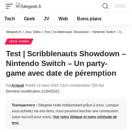
Tech
Geek
JV
Web
Bons plans
Sitegeek.fr
>
Jeux Vidéo
>
Test | Scribblenauts Showdown – Nintendo Switch – Un party-game avec date de péremption
JEUX VIDÉO
Test | Scribblenauts Showdown –
Nintendo Switch – Un party-
game avec date de péremption
Par
Arnaud
Publié 14 mars 2018
Un commentaire
9 min
Dernière modification 21/04/2022
Transparence :
Sitegeek reste indépendant grâce à vous. Lorsque
vous achetez via nos liens, nous pouvons toucher une commission
(sans surcoût pour vous).
Voir notre éthique et notre méthode de
test.