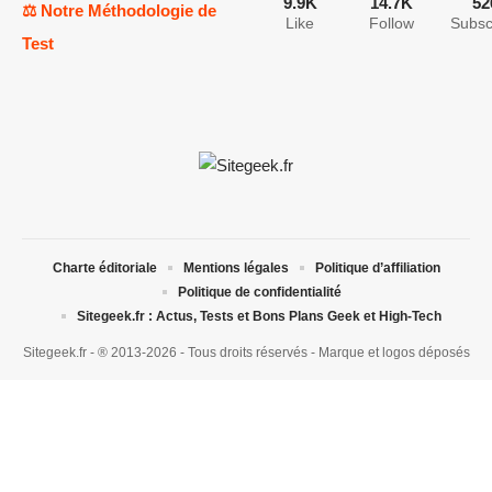
9.9K
14.7K
52
⚖️ Notre Méthodologie de
Like
Follow
Subsc
Test
Charte éditoriale
Mentions légales
Politique d’affiliation
Politique de confidentialité
Sitegeek.fr : Actus, Tests et Bons Plans Geek et High-Tech
Sitegeek.fr - ® 2013-2026 - Tous droits réservés - Marque et logos déposés