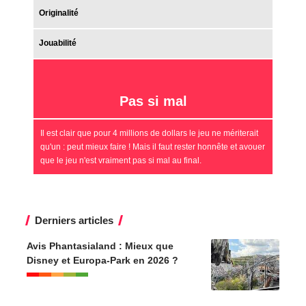
Originalité
Jouabilité
Pas si mal
Il est clair que pour 4 millions de dollars le jeu ne mériterait
qu'un : peut mieux faire ! Mais il faut rester honnête et avouer
que le jeu n'est vraiment pas si mal au final.
Derniers articles
Avis Phantasialand : Mieux que
Disney et Europa-Park en 2026 ?