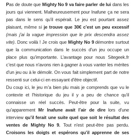
P
as de doute que
Mighty No 9 va faire parler de lui
dans les
jours qui viennent. Malheureusement pour Inafune ça ne sera
pas dans le sens qu’il espérait. Le jeu est pourtant assez
plaisant, même si
je trouve que 30€ c’est un peu excessif
(mais j’ai la vague impression que le prix descendra assez
vite)
. Donc voilà ! Je crois que
Mighty No 9
démontre surtout
que la communication dans le succès d’un jeu occupe un
place plus qu’importante. L’avantage pour nous Sitegeek.fr
c’est que nous n’avons rien à gagner à vous vanter les mérites
d’un jeu ou à le démolir. On vous fait simplement part de notre
ressenti sur celui-ci en essayant d’être objectif.
Du coup ici, le jeu m’a bien plu mais je comprends que vu le
contexte et l’historique du jeu il y a peu de chance qu’il
connaisse un réel succès. Peut-être pour la suite, vu
qu’apparement
Mr Inafune avait l’air de dire
lors d’une
interview
qu’il ferait une suite quel que soit le résultat des
ventes de Mighty No 9.
Tout n’est peut-être pas perdu.
Croisons les doigts et espérons qu’il apprenne de ses