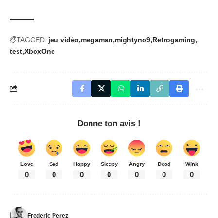
TAGGED:
jeu vidéo
megaman
mightyno9
Retrogaming
test
XboxOne
Donne ton avis !
Love
Sad
Happy
Sleepy
Angry
Dead
Wink
0
0
0
0
0
0
0
Frederic Perez