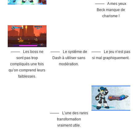
A mes yeux
Beck manque de
charisme !
Les boss ne
Le système de
Le jeu n’est pas
sont pas trop
Dash à utiliser sans
si mal graphiquement.
compliqués une fois
modération.
qu’on comprend leurs
faiblesses.
L’une des rares
transformation
vraiment utile.