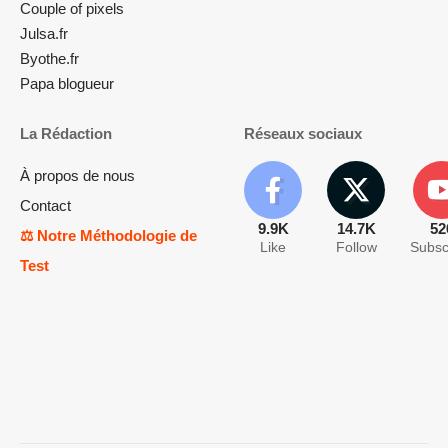
Couple of pixels
Julsa.fr
Byothe.fr
Papa blogueur
La Rédaction
Réseaux sociaux
À propos de nous
Contact
9.9K
14.7K
52
⚖️ Notre Méthodologie de
Like
Follow
Subsc
Test