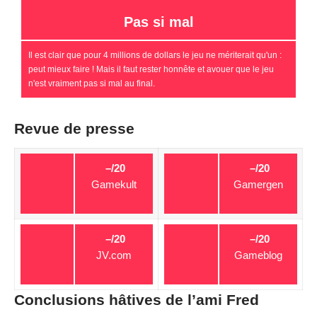
Pas si mal
Il est clair que pour 4 millions de dollars le jeu ne mériterait qu'un :
peut mieux faire ! Mais il faut rester honnête et avouer que le jeu
n'est vraiment pas si mal au final.
Revue de presse
–/20
–/20
Gamekult
Gamergen
–/20
–/20
JV.com
Gameblog
Conclusions hâtives de l’ami Fred