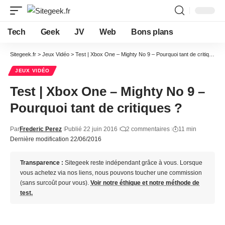
Tech
Geek
JV
Web
Bons plans
Sitegeek.fr
>
Jeux Vidéo
>
Test | Xbox One – Mighty No 9 – Pourquoi tant de critiques ?
JEUX VIDÉO
Test | Xbox One – Mighty No 9 –
Pourquoi tant de critiques ?
Par
Frederic Perez
Publié 22 juin 2016
2 commentaires
11 min
Dernière modification 22/06/2016
Transparence :
Sitegeek reste indépendant grâce à vous. Lorsque
vous achetez via nos liens, nous pouvons toucher une commission
(sans surcoût pour vous).
Voir notre éthique et notre méthode de
test.