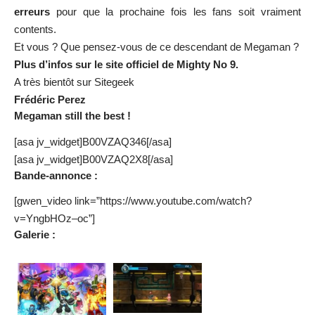
erreurs
pour que la prochaine fois les fans soit vraiment
contents.
Et vous ? Que pensez-vous de ce descendant de Megaman ?
Plus d’infos sur
le site officiel
de Mighty No 9.
A très bientôt sur Sitegeek
Frédéric Perez
Megaman still the best !
[asa jv_widget]B00VZAQ346[/asa]
[asa jv_widget]B00VZAQ2X8[/asa]
Bande-annonce :
[gwen_video link=”https://www.youtube.com/watch?
v=YngbHOz–oc”]
Galerie :