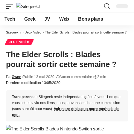
Tech
Geek
JV
Web
Bons plans
Sitegeek.fr
>
Jeux Vidéo
>
The Elder Scrolls : Blades pourrait sortir cette semaine ?
JEUX VIDÉO
The Elder Scrolls : Blades
pourrait sortir cette semaine ?
Par
Gwen
Publié 13 mai 2020
Aucun commentaire
2 min
Dernière modification 13/05/2020
Transparence :
Sitegeek reste indépendant grâce à vous. Lorsque
vous achetez via nos liens, nous pouvons toucher une commission
(sans surcoût pour vous).
Voir notre éthique et notre méthode de
test.