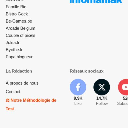
Famille Bio
Bistro Geek
Be-Games.be
Arcade Belgium
Couple of pixels
Julsa.fr
Byothe.fr
Papa blogueur
La Rédaction
Réseaux sociaux
À propos de nous
Contact
9.9K
14.7K
52
⚖️ Notre Méthodologie de
Like
Follow
Subsc
Test