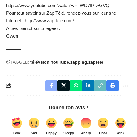
https://www.youtube.com/watch?v=_WD7fP-wGVQ
Pour tout savoir sur Zap Télé, rendez-vous sur leur site
Internet :
http://www.zap-tele.com/
À très bientôt sur Sitegeek.
Gwen
TAGGED:
télévsion
YouTube
zapping
zaptele
Donne ton avis !
Love
Sad
Happy
Sleepy
Angry
Dead
Wink