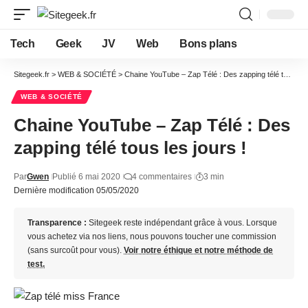
Tech
Geek
JV
Web
Bons plans
Sitegeek.fr
>
WEB & SOCIÉTÉ
>
Chaine YouTube – Zap Télé : Des zapping télé tous les jours !
WEB & SOCIÉTÉ
Chaine YouTube – Zap Télé : Des
zapping télé tous les jours !
Par
Gwen
Publié 6 mai 2020
4 commentaires
3 min
Dernière modification 05/05/2020
Transparence :
Sitegeek reste indépendant grâce à vous. Lorsque
vous achetez via nos liens, nous pouvons toucher une commission
(sans surcoût pour vous).
Voir notre éthique et notre méthode de
test.