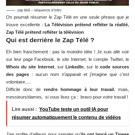
zap télé – séquence d’intro
On pourrait résumer le Zap Télé en une seule phrase que je
trouve excellente :
La Télévision prétend refléter la réalité,
Zap Télé prétend refléter la télévision
Qui est derrière le Zap Télé ?
Eh bien franchement : pas la moindre idée ! Je suis allé voir
sur leur page
Facebook
, le
site Internet
, le
compte Twitter
, le
Whois du site Internet
, sur
LinkedIn
, sur le
code sources
des pages
: aucun nom n’apparait et j’imagine que c’est
volontaire….
Difficile donc de
rendre hommage à leur travail
, mais,
messieurs/dames, si vous lisez ça : bravo pour votre travail !
Lire aussi :
YouTube teste un outil IA pour
résumer automatiquement le contenu de vidéos
J’en profite d’ailleurs pour signaler qu’
ils ont lancé un
Tipeee