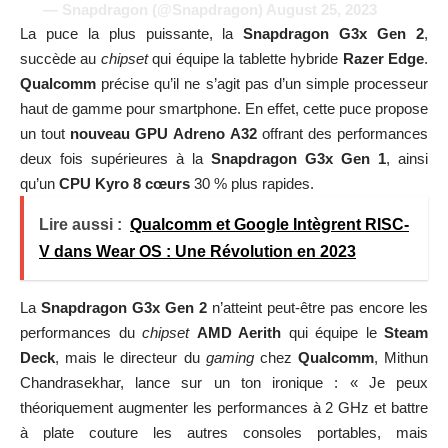
— Snapdragon (@Snapdragon)
August 25, 2023
La puce la plus puissante, la
Snapdragon G3x Gen 2
,
succède au
chipset
qui équipe la tablette hybride
Razer Edge
.
Qualcomm
précise qu’il ne s’agit pas d’un simple processeur
haut de gamme pour smartphone. En effet, cette puce propose
un tout
nouveau GPU Adreno A32
offrant des performances
deux fois supérieures à la
Snapdragon G3x Gen 1
, ainsi
qu’un
CPU Kyro 8 cœurs
30 % plus rapides.
Lire aussi :
Qualcomm et Google Intègrent RISC-
V dans Wear OS : Une Révolution en 2023
La
Snapdragon G3x Gen 2
n’atteint peut-être pas encore les
performances du
chipset
AMD Aerith
qui équipe le
Steam
Deck
, mais le directeur du
gaming
chez
Qualcomm
, Mithun
Chandrasekhar, lance sur un ton ironique : « Je peux
théoriquement augmenter les performances à 2 GHz et battre
à plate couture les autres consoles portables, mais