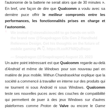
l’autonomie de la batterie ne serait alors que de 30 minutes ».
En bref, une façon de dire que
Qualcomm
a voulu avec sa
dernière puce offrir
le meilleur compromis entre les
performances, les fonctionnalités prises en charge et
l’autonomie
.
We invited
@stevealicious84
to go hands-on with
the brand new
@Snapdragon
G3x Gen 2 Handheld
Reference Design. Get his thoughts on the future of
mobile gaming 🎮 👇.
https://t.co/KFN8QuBwpc
— Snapdragon (@Snapdragon)
August 23, 2023
Un autre point intéressant est que
Qualcomm
regarde au-delà
d’
Android
et même de
Windows
pour son nouveau pari en
matière de jeux mobile. Mithun Chandrasekhar explique que la
société a commencé à travailler en interne sur des produits qui
ne tournent ni sous Android ni sous Windows.
Qualcomm
teste ses nouvelles puces avec des couches de compatibilité
qui permettent de jouer à des jeux Windows sur d’autres
plateformes comme
Proton
de
Valve
ou encore le
Game