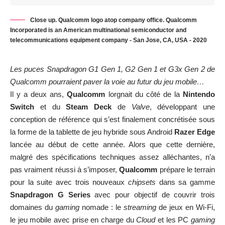
Close up. Qualcomm logo atop company office. Qualcomm
Incorporated is an American multinational semiconductor and
telecommunications equipment company - San Jose, CA, USA - 2020
Les puces Snapdragon G1 Gen 1, G2 Gen 1 et G3x Gen 2 de
Qualcomm pourraient paver la voie au futur du jeu mobile…
Il y a deux ans,
Qualcomm
lorgnait du côté de la
Nintendo
Switch
et du
Steam Deck
de
Valve
, développant une
conception de référence qui s’est finalement concrétisée sous
la forme de la
tablette de jeu hybride sous Android
Razer Edge
lancée au début de cette année. Alors que cette dernière,
malgré des spécifications techniques assez alléchantes, n’a
pas vraiment réussi à s’imposer,
Qualcomm
prépare le terrain
pour la suite avec trois nouveaux
chipsets
dans sa gamme
Snapdragon G Series
avec pour objectif de couvrir trois
domaines du
gaming
nomade : le
streaming
de jeux en Wi-Fi,
le jeu mobile avec prise en charge du
Cloud
et les PC
gaming