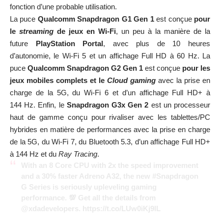
fonction d’une probable utilisation.
La puce
Qualcomm Snapdragon G1
Gen 1
est conçue
pour
le
streaming
de jeux en Wi-Fi
, un peu à la manière de la
future
PlayStation Portal
, avec plus de 10 heures
d’autonomie, le Wi-Fi 5 et un affichage Full HD à 60 Hz. La
puce
Qualcomm Snapdragon G2 Gen 1
est conçue
pour les
jeux mobiles complets et le
Cloud
gaming
avec la prise en
charge de la 5G, du Wi-Fi 6 et d’un affichage Full HD+ à
144 Hz. Enfin, le
Snapdragon G3x Gen 2
est un processeur
haut de gamme conçu pour rivaliser avec les tablettes/PC
hybrides en matière de performances avec la prise en charge
de la 5G, du Wi-Fi 7, du Bluetooth 5.3, d’un affichage Full HD+
à 144 Hz et du
Ray Tracing
.
With an 8 Core CPU with 2x the speed improvement
and a 30% faster Adreno A32, the new
#Snapdragon
G Series is seriously upleveling gaming
performance. 💯 Get all the details from
@xdadevelopers
.
https://t.co/LUw0iKj9lL