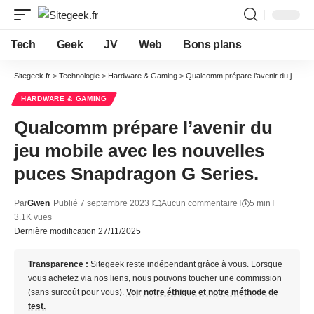
Tech
Geek
JV
Web
Bons plans
Sitegeek.fr
>
Technologie
>
Hardware & Gaming
>
Qualcomm prépare l’avenir du jeu mobile avec les nouvelles puces Snapdragon G Series.
HARDWARE & GAMING
Qualcomm prépare l’avenir du
jeu mobile avec les nouvelles
puces Snapdragon G Series.
Par
Gwen
Publié 7 septembre 2023
Aucun commentaire
5 min
3.1K vues
Dernière modification 27/11/2025
Transparence :
Sitegeek reste indépendant grâce à vous. Lorsque
vous achetez via nos liens, nous pouvons toucher une commission
(sans surcoût pour vous).
Voir notre éthique et notre méthode de
test.