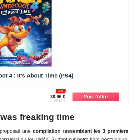
ot 4 : It's About Time (PS4)
-7%
30.96 €
33.14 €
 was freaking time
 proposait une
compilation rassemblant les 3 premiers
rsupial du jeu vidéo. Surfant sur notre fibre nostalgique,