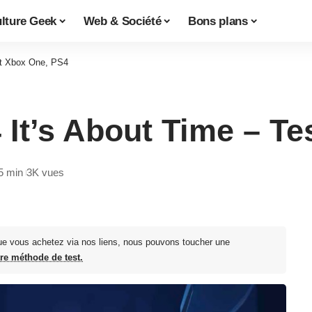
lture Geek
Web & Société
Bons plans
st Xbox One, PS4
 It’s About Time – T
5 min
3K vues
ue vous achetez via nos liens, nous pouvons toucher une
tre méthode de test.