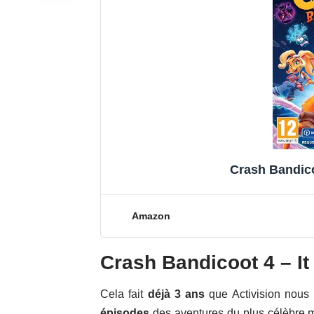
Crash Bandico
Amazon
Crash Bandicoot 4 – It
Cela fait
déjà 3 ans
que Activision nous
épisodes
des aventures du plus célèbre ma