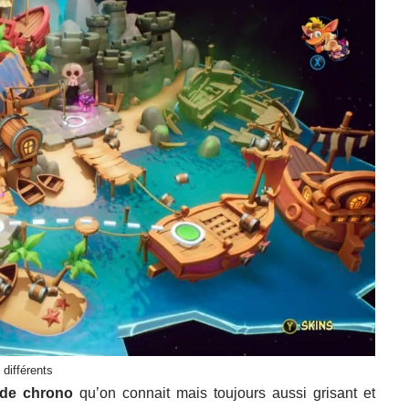
différents
ode chrono
qu’on connait mais toujours aussi grisant et