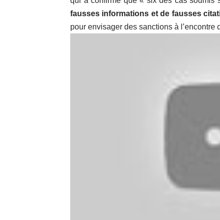
qui a confirmé que « six des cas soumis 
fausses informations et de fausses citat
pour envisager des sanctions à l’encontre 