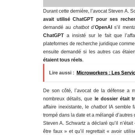
Durant cette dernière, l’avocat Steven A. 
avait utilisé ChatGPT pour ses reche
demandé au
chatbot
d’
OpenAI
s’il ment
ChatGPT
a insisté sur le fait que l’aff
plateformes de recherche juridique comm
ensuite demandé si les autres cas étaie
étaient tous réels
.
Lire aussi :
Microworkers : Les Servic
De son côté, l’avocat de la défense a m
nombreux détails, que
le dossier était 
affaire inexistante, le
chatbot
IA semble fa
trompé dans la date et a mélangé d’autres d
Steven A. Schwartz a déclaré qu’il n’était
être faux » et qu’il regrettait « avoir utili