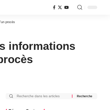
d’un procès
es informations
procès