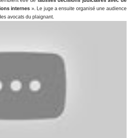
semblent être de
fausses décisions judiciaires avec de
ions internes
». Le juge a ensuite organisé une audience
des avocats du plaignant.