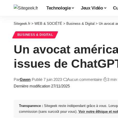
Technologie
Jeux Vidéo
Cu
Sitegeek.fr
>
WEB & SOCIÉTÉ
>
Business & Digital
>
Un avocat am
BUSINESS & DIGITAL
Un avocat américai
issues de ChatGPT
Par
Gwen
Publié 7 juin 2023
Aucun commentaire
3 min
Dernière modification 27/11/2025
Transparence :
Sitegeek reste indépendant grâce à vous. Lorsq
commission (sans surcoût pour vous).
Voir notre éthique et no