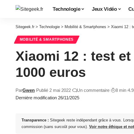
Technologie
Jeux Vidéo
Cu
Sitegeek.fr
>
Technologie
>
Mobilité & Smartphones
>
Xiaomi 12 : t
MOBILITÉ & SMARTPHONES
Xiaomi 12 : test e
1000 euros
Par
Gwen
Publié 2 mai 2022
Un commentaire
8 min
4.
Dernière modification 26/11/2025
Transparence :
Sitegeek reste indépendant grâce à vous. Lorsq
commission (sans surcoût pour vous).
Voir notre éthique et no